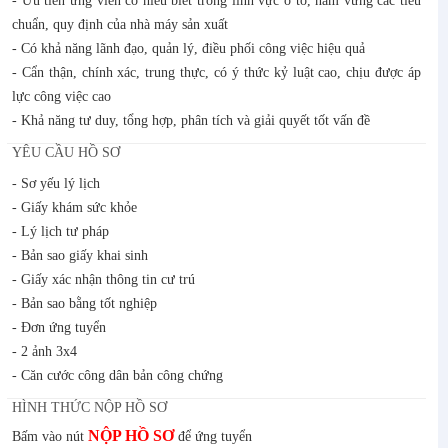
- Ưu tiên ứng viên có hiểu biết trong lĩnh vực ô tô, nắm vững các tiêu
chuẩn, quy định của nhà máy sản xuất
- Có khả năng lãnh đạo, quản lý, điều phối công việc hiệu quả
- Cẩn thận, chính xác, trung thực, có ý thức kỷ luật cao, chịu được áp
lực công việc cao
- Khả năng tư duy, tổng hợp, phân tích và giải quyết tốt vấn đề
YÊU CẦU HỒ SƠ
- Sơ yếu lý lịch
- Giấy khám sức khỏe
- Lý lịch tư pháp
- Bản sao giấy khai sinh
- Giấy xác nhận thông tin cư trú
- Bản sao bằng tốt nghiệp
- Đơn ứng tuyển
- 2 ảnh 3x4
- Căn cước công dân bản công chứng
HÌNH THỨC NỘP HỒ SƠ
NỘP HỒ SƠ
Bấm vào nút
để ứng tuyển