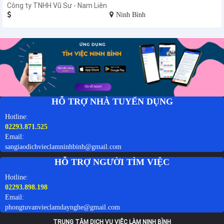
Công ty TNHH Vũ Sư - Nam Liên
Ninh Bình
HỖ TRỢ NHÀ TUYỂN DỤNG
Hotline:
02293.871.525
Email:
sangiaodichvieclamninhbinh@gmail.com
HỖ TRỢ NGƯỜI TÌM VIỆC
Hotline:
02293.898.198
Email:
phongtuvanvieclamdaynghe@gmail.com
TRUNG TÂM DỊCH VỤ VIỆC LÀM NINH BÌNH