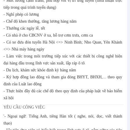
- Mức lương cạnh tranh, phù hợp với vị trí ứng tuyển (thỏa thuận trực
tiếp trong quá trình tuyển dụng)
- Nghỉ phép có lương
- Chế độ khen thưởng, tăng lương hàng năm
- Thưởng các ngày lễ, tết
- Có nhà ở cho CBCNV ở xa, hỗ trợ cơm trưa, cơm ca
- Có xe đưa đón tuyến Hà Nội <=> Ninh Bình; Nho Quan, Yên Khánh
<=> Nhà máy hàng ngày
- Làm việc trong môi trường tiếp xúc với các thiết bị công nghệ hiện
đại hàng đầu trong lĩnh vực sản xuất, lắp ráp ô tô
- Du lịch, khám sức khỏe định kỳ hàng năm
- Ký hợp đồng lao động và tham gia đóng BHYT, BHXH,... theo quy
định của Luật lao động
- Thực hiện đầy đủ các chế độ theo quy định của pháp luật về bảo hiểm
xã hội
YÊU CẦU CÔNG VIỆC
'- Ngoại ngữ: Tiếng Anh, tiêng Hàn tốt ( nghe, nói, đọc, viết thành
thạo)