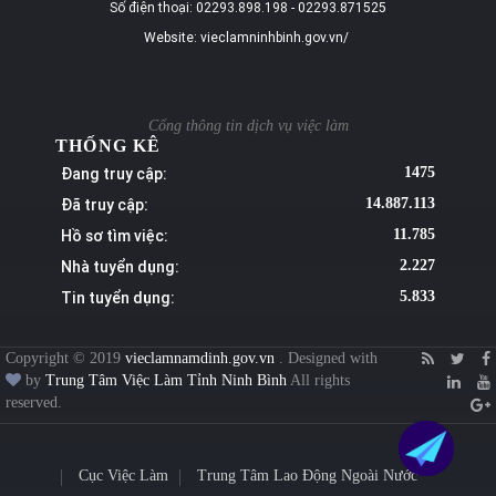
Số điện thoại: 02293.898.198 - 02293.871525
Website: vieclamninhbinh.gov.vn/
Cổng thông tin dịch vụ việc làm
THỐNG KÊ
Đang truy cập:
1475
Đã truy cập:
14.887.113
Hồ sơ tìm việc:
11.785
Nhà tuyển dụng:
2.227
Tin tuyển dụng:
5.833
Copyright © 2019
vieclamnamdinh.gov.vn
. Designed with
by
Trung Tâm Việc Làm Tỉnh Ninh Bình
All rights
reserved.
Cục Việc Làm
Trung Tâm Lao Động Ngoài Nước