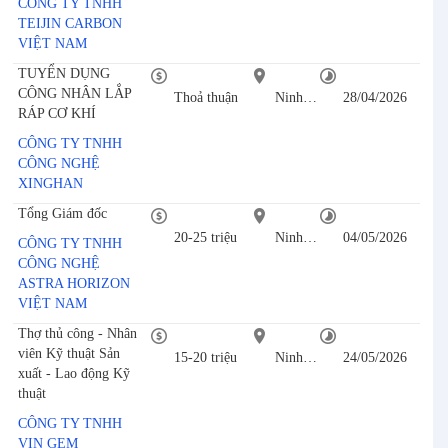
CÔNG TY TNHH
TEIJIN CARBON
VIỆT NAM
TUYỂN DỤNG
CÔNG NHÂN LẮP
Thoả thuận
Ninh Bình
28/04/2026
RÁP CƠ KHÍ
CÔNG TY TNHH
CÔNG NGHỆ
XINGHAN
Tổng Giám đốc
20-25 triệu
Ninh Bình
04/05/2026
CÔNG TY TNHH
CÔNG NGHỆ
ASTRA HORIZON
VIỆT NAM
Thợ thủ công - Nhân
viên Kỹ thuật Sản
15-20 triệu
Ninh Bình
24/05/2026
xuất - Lao động Kỹ
thuật
CÔNG TY TNHH
VIN GEM