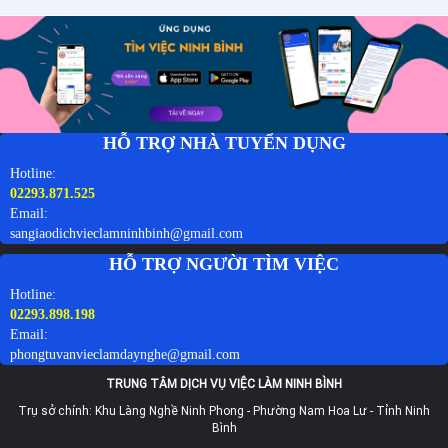
HỖ TRỢ NHÀ TUYỂN DỤNG
Hotline:
02293.871.525
Email:
sangiaodichvieclamninhbinh@gmail.com
HỖ TRỢ NGƯỜI TÌM VIỆC
Hotline:
02293.898.198
Email:
phongtuvanvieclamdaynghe@gmail.com
TRUNG TÂM DỊCH VỤ VIỆC LÀM NINH BÌNH
Trụ sở chính: Khu Làng Nghề Ninh Phong - Phường Nam Hoa Lư - Tỉnh Ninh
Bình