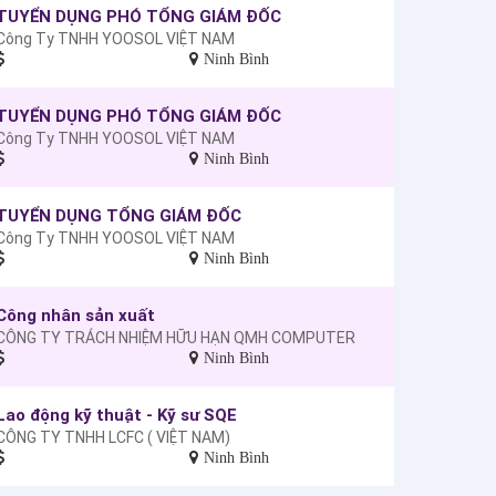
TUYỂN DỤNG PHÓ TỔNG GIÁM ĐỐC
Công Ty TNHH YOOSOL VIỆT NAM
Ninh Bình
TUYỂN DỤNG PHÓ TỔNG GIÁM ĐỐC
Công Ty TNHH YOOSOL VIỆT NAM
Ninh Bình
TUYỂN DỤNG TỔNG GIÁM ĐỐC
Công Ty TNHH YOOSOL VIỆT NAM
Ninh Bình
Công nhân sản xuất
CÔNG TY TRÁCH NHIỆM HỮU HẠN QMH COMPUTER
Ninh Bình
Lao động kỹ thuật - Kỹ sư SQE
CÔNG TY TNHH LCFC ( VIỆT NAM)
Ninh Bình