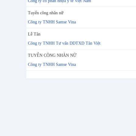
Công ty cổ phần nhựa y tế Việt Nam
Tuyển công nhân nữ
Công ty TNHH Samse Vina
Lễ Tân
Công ty TNHH Tư vấn DDTXD Tân Việt
TUYỂN CÔNG NHÂN NỮ
Công ty TNHH Samse Vina