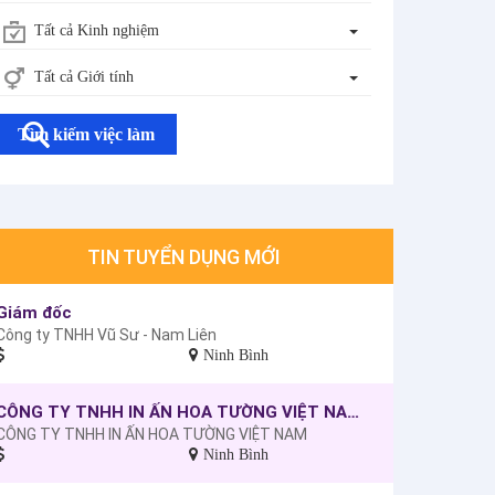
Tất cả Kinh nghiệm
Tất cả Giới tính
Tìm kiếm việc làm
TIN TUYỂN DỤNG MỚI
Giám đốc
Công ty TNHH Vũ Sư - Nam Liên
Ninh Bình
CÔNG TY TNHH IN ẤN HOA TƯỜNG VIỆT NAM - Tuyển dụng: Nhân viên kinh doanh
CÔNG TY TNHH IN ẤN HOA TƯỜNG VIỆT NAM
Ninh Bình