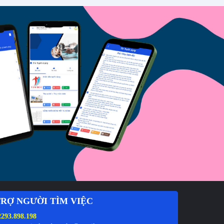
RỢ NGƯỜI TÌM VIỆC
2293.898.198