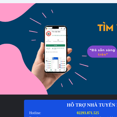
HỖ TRỢ NHÀ TUYỂN
Hotline:
02293.871.525