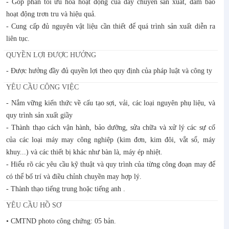
- Góp phần tối ưu hóa hoạt động của dây chuyền sản xuất, đảm bảo
hoạt động trơn tru và hiệu quả.
- Cung cấp đủ nguyên vật liệu cần thiết để quá trình sản xuất diễn ra
liên tục.
QUYỀN LỢI ĐƯỢC HƯỞNG
- Được hưởng đầy đủ quyền lợi theo quy định của pháp luật và công ty
YÊU CẦU CÔNG VIỆC
- Nắm vững kiến thức về cấu tạo sợi, vải, các loại nguyên phụ liệu, và
quy trình sản xuất giầy
- Thành thạo cách vận hành, bảo dưỡng, sửa chữa và xử lý các sự cố
của các loại máy may công nghiệp (kim đơn, kim đôi, vắt sổ, máy
khuy...) và các thiết bị khác như bàn là, máy ép nhiệt.
- Hiểu rõ các yêu cầu kỹ thuật và quy trình của từng công đoạn may để
có thể bố trí và điều chỉnh chuyền may hợp lý.
- Thành thạo tiếng trung hoặc tiếng anh .
YÊU CẦU HỒ SƠ
• CMTND photo công chứng: 05 bản.