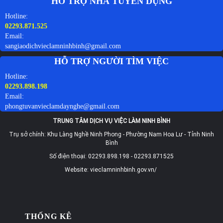
HỖ TRỢ NHÀ TUYỂN DỤNG
Hotline:
02293.871.525
Email:
sangiaodichvieclamninhbinh@gmail.com
HỖ TRỢ NGƯỜI TÌM VIỆC
Hotline:
02293.898.198
Email:
phongtuvanvieclamdaynghe@gmail.com
TRUNG TÂM DỊCH VỤ VIỆC LÀM NINH BÌNH
Trụ sở chính: Khu Làng Nghề Ninh Phong - Phường Nam Hoa Lư - Tỉnh Ninh
Bình
Số điện thoại: 02293.898.198 - 02293.871525
Website: vieclamninhbinh.gov.vn/
THỐNG KÊ