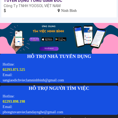
TUYỂN DỤNG TỔNG GIÁM ĐỐC
Công Ty TNHH YOOSOL VIỆT NAM
Ninh Bình
HỖ TRỢ NHÀ TUYỂN DỤNG
Hotline:
02293.871.525
Email:
sangiaodichvieclamninhbinh@gmail.com
HỖ TRỢ NGƯỜI TÌM VIỆC
Hotline:
02293.898.198
Email:
phongtuvanvieclamdaynghe@gmail.com