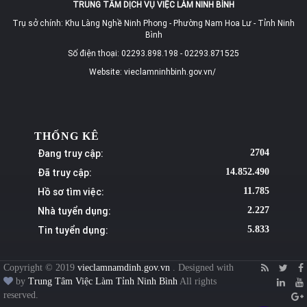
TRUNG TÂM DỊCH VỤ VIỆC LÀM NINH BÌNH
Trụ sở chính: Khu Làng Nghề Ninh Phong - Phường Nam Hoa Lư - Tỉnh Ninh
Bình
Số điện thoại: 02293.898.198 - 02293.871525
Website: vieclamninhbinh.gov.vn/
THỐNG KÊ
Đang truy cập:
2704
Đã truy cập:
14.852.490
Hồ sơ tìm việc:
11.785
Nhà tuyển dụng:
2.227
Tin tuyển dụng:
5.833
Copyright © 2019
vieclamnamdinh.gov.vn
. Designed with
by
Trung Tâm Việc Làm Tỉnh Ninh Bình
All rights
reserved.