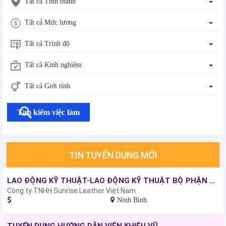
Tất cả Tỉnh thành
Tất cả Mức lương
Tất cả Trình độ
Tất cả Kinh nghiệm
Tất cả Giới tính
Tìm kiếm việc làm
TIN TUYỂN DỤNG MỚI
LAO ĐỘNG KỸ THUẬT-LAO ĐỘNG KỸ THUẬT BỘ PHẬN PHỦ MÀU VÀ TRANG TRÍ DA
Công ty TNHH Sunrise Leather Việt Nam
Ninh Bình
TUYỂN DỤNG HƯỚNG DẪN VIÊN KHIÊU VŨ