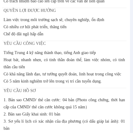
Có trách nhiệm báo cáo lên cấp trên về các vấn đề liên quan
QUYỀN LỢI ĐƯỢC HƯỞNG
Làm việc trong môi trường sạch sẽ, chuyên nghiệp, ổn định
Có nhiều cơ hội phát triển, thăng tiến
Chế độ đãi ngộ hấp dẫn
YÊU CẦU CÔNG VIỆC
Tiếng Trung 4 kỹ năng thành thạo, tiếng Anh giao tiếp
Hoạt bát, nhanh nhẹn, có tinh thần đoàn thể, làm việc nhóm, có tinh
thần cầu tiến
Có khả năng lãnh đạo, tư tưởng quyết đoán, linh hoạt trong công việc
Có 5 năm kinh nghiệm trở lên trong vị trí cần tuyển dụng.
YÊU CẦU HỒ SƠ
1. Bản sao CMND/ thẻ căn cước: 04 bản (Photo công chứng, thời hạn
cấp của CMND/ thẻ căn cước không quá 15 năm）
2. Bản sao Giấy khai sinh: 01 bản
3. Sơ yếu lí lịch có xác nhận của địa phương (có dấu giáp lai ảnh): 01
bản