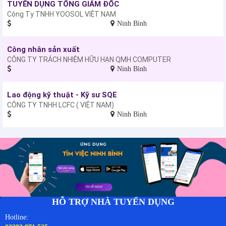
TUYỂN DỤNG TỔNG GIÁM ĐỐC
Công Ty TNHH YOOSOL VIỆT NAM
Ninh Bình
Công nhân sản xuất
CÔNG TY TRÁCH NHIỆM HỮU HẠN QMH COMPUTER
Ninh Bình
Lao động kỹ thuật - Kỹ sư SQE
CÔNG TY TNHH LCFC ( VIỆT NAM)
Ninh Bình
HỖ TRỢ NHÀ TUYỂN DỤNG
Hotline: