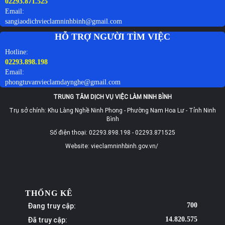
02293.871.525
Email:
sangiaodichvieclamninhbinh@gmail.com
HỖ TRỢ NGƯỜI TÌM VIỆC
Hotline:
02293.898.198
Email:
phongtuvanvieclamdaynghe@gmail.com
TRUNG TÂM DỊCH VỤ VIỆC LÀM NINH BÌNH
Trụ sở chính: Khu Làng Nghề Ninh Phong - Phường Nam Hoa Lư - Tỉnh Ninh
Bình
Số điện thoại: 02293.898.198 - 02293.871525
Website: vieclamninhbinh.gov.vn/
THỐNG KÊ
Đang truy cập:
700
Đã truy cập:
14.820.575