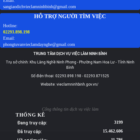
Email:
sangiaodichvieclamninhbinh@gmail.com
HỖ TRỢ NGƯỜI TÌM VIỆC
Hotline:
02293.898.198
Email:
phongtuvanvieclamdaynghe@gmail.com
TRUNG TÂM DỊCH VỤ VIỆC LÀM NINH BÌNH
Trụ sở chính: Khu Làng Nghề Ninh Phong - Phường Nam Hoa Lư - Tỉnh Ninh
Bình
Số điện thoại: 02293.898.198 - 02293.871525
Website: vieclamninhbinh.gov.vn/
Cổng thông tin dịch vụ việc làm
THỐNG KÊ
Đang truy cập:
3199
Đã truy cập:
15.462.606
11.786